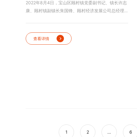
2022年8月4日，宝山区顾村镇党委副书记、镇长许志
康、顾村镇副镇长朱国锋、顾村经济发展公司总经理
张颖、设计公司总经理沈文韬一行人莅临上海迪凯标
识科技有限公司考察参观。迪凯法人、总工程师周扬
凰率团队隆重接待。
查看详情
1
2
...
6