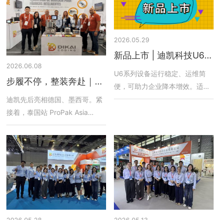
2026.05.29
新品上市 | 迪凯科技U6系
2026.06.08
列紫外激光打码机稳定高
U6系列设备运行稳定、运维简
步履不停，整装奔赴｜迪
效，赋能精细标识生产
便，可助力企业降本增效。适配
凯科技德墨展会圆满收
高速生产线及多种复杂材质表
迪凯先后亮相德国、墨西哥。紧
官，泰国ProPak 2026蓄
面，标识清晰、不可擦除，可广
接着，泰国站 ProPak Asia
势待发！
泛应用于食品、医疗器械、医
2026即将重磅启幕，我们再度整
药、日化、电子等行业。
装出发，奔赴现场！
2026.05.28
2026.05.13