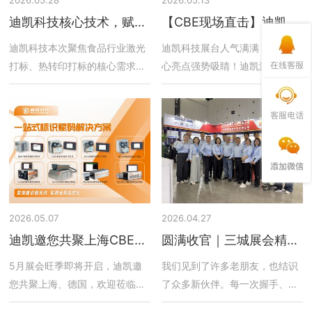
迪凯科技核心技术，赋能
【CBE现场直击】迪凯激
行业智能升级
光机、热转印两大核心亮
迪凯科技本次聚焦食品行业激光
迪凯科技展台人气满满，两大核
点强势吸睛！
打标、热转印打标的核心需求，
心亮点强势吸睛！迪凯深耕激光
携明星产品亮相展会，为焙烤、
打标机、智能热转印打标机，专
休闲食品、乳制品、冷冻食品等
注于为全球客户提供一站式赋码
领域提供高效、稳定、合规的包
解决方案。
装标识解决方案，展会人气满
满，收获众多行业客户的高度认
可。
2026.05.07
2026.04.27
迪凯邀您共聚上海CBE中
圆满收官｜三城展会精彩
国美容博览会、德国
回顾，感谢每一位到场的
5月展会旺季即将开启，迪凯邀
我们见到了许多老朋友，也结识
Interpack
您
您共聚上海、德国，欢迎莅临交
了众多新伙伴。每一次握手、每
流
一次交谈、每一次打样体验，都